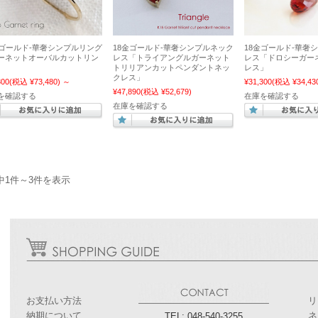
金ゴールド-華奢シンプルリング
18金ゴールド-華奢シンプルネック
18金ゴールド-華奢
ーネットオーバルカットリン
レス「トライアングルガーネット
レス「ドロシーガー
トリリアンカットペンダントネッ
レス」
クレス」
800
(税込 ¥73,480)
～
¥31,300
(税込 ¥34,43
¥47,890
(税込 ¥52,679)
を確認する
在庫を確認する
在庫を確認する
中1件～3件を表示
お支払い方法
リ
納期について
ネ
TEL: 048-540-3255