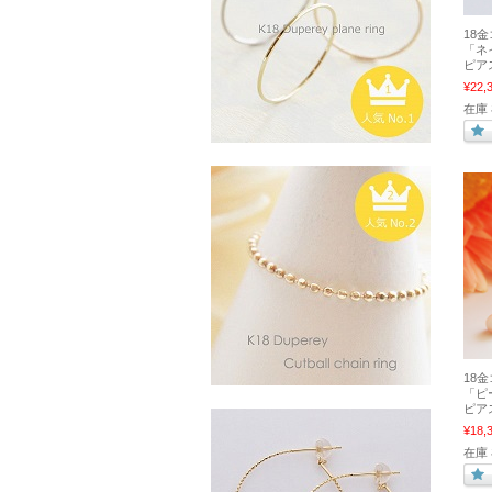
18
「ネ
ピア
¥22,
在庫
18
「ピ
ピア
¥18,
在庫