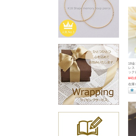
18
レス
ック
¥43,
在庫