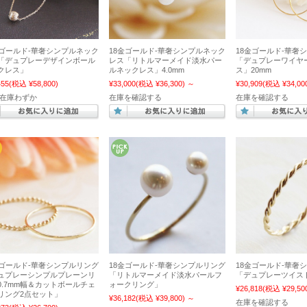
金ゴールド-華奢シンプルネック
18金ゴールド-華奢シンプルネック
18金ゴールド-華奢
「デュプレーデザインボール
レス「リトルマーメイド淡水パー
「デュプレーワイヤ
クレス」
ルネックレス」4.0mm
ス」20mm
455
(税込 ¥58,800)
¥33,000
(税込 ¥36,300)
～
¥30,909
(税込 ¥34,00
 在庫わずか
在庫を確認する
在庫を確認する
金ゴールド-華奢シンプルリング
18金ゴールド-華奢シンプルリング
18金ゴールド-華奢
ュプレーシンプルプレーンリ
「リトルマーメイド淡水パールフ
「デュプレーツイス
0.7mm幅＆カットボールチェ
ォークリング」
¥26,818
(税込 ¥29,50
リング2点セット」
¥36,182
(税込 ¥39,800)
～
在庫を確認する