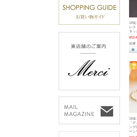
18
レス
ネッ
¥53,
在庫
18
「デ
ング
ーン