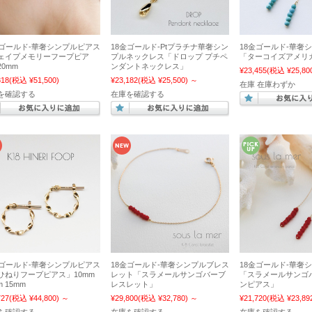
金ゴールド-華奢シンプルピアス
18金ゴールド-Ptプラチナ華奢シン
18金ゴールド-華奢
ェイプメモリーフープピア
プルネックレス「ドロップ プチペ
「ターコイズアメリ
0mm
ンダントネックレス」
¥23,455
(税込 ¥25,80
818
(税込 ¥51,500)
¥23,182
(税込 ¥25,500)
～
在庫 在庫わずか
を確認する
在庫を確認する
金ゴールド-華奢シンプルピアス
18金ゴールド-華奢シンプルブレス
18金ゴールド-華奢
ひねりフープピアス」10mm
レット「スラメールサンゴバーブ
「スラメールサンゴ
m 15mm
レスレット」
ンピアス」
727
(税込 ¥44,800)
～
¥29,800
(税込 ¥32,780)
～
¥21,720
(税込 ¥23,89