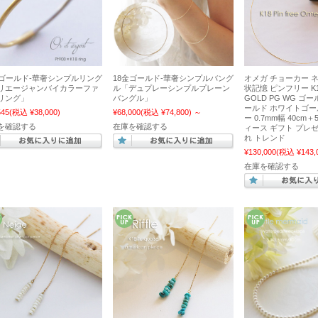
金ゴールド-華奢シンプルリング
18金ゴールド-華奢シンプルバング
オメガ チョーカー 
リエージャンバイカラーファ
ル「デュプレーシンプルプレーン
状記憶 ピンフリー K18
リング」
バングル」
GOLD PG WG ゴ
ールド ホワイトゴー
545
(税込 ¥38,000)
¥68,000
(税込 ¥74,800)
～
ー 0.7mm幅 40cm＋
を確認する
在庫を確認する
ィース ギフト プレ
れ トレンド
¥130,000
(税込 ¥143,
在庫を確認する