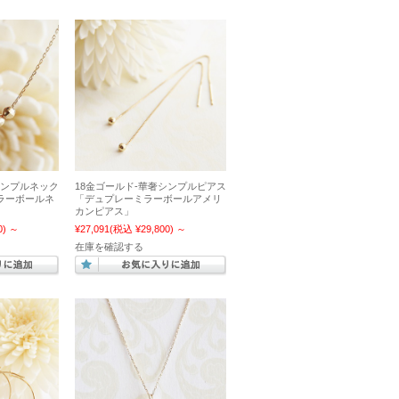
シンプルネック
18金ゴールド-華奢シンプルピアス
ラーボールネ
「デュプレーミラーボールアメリ
カンピアス」
0)
～
¥27,091
(税込 ¥29,800)
～
在庫を確認する