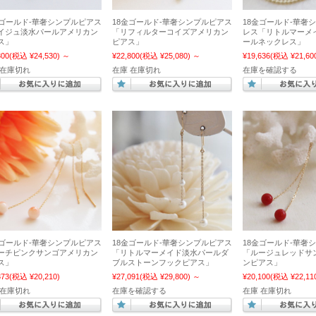
金ゴールド-華奢シンプルピアス
18金ゴールド-華奢シンプルピアス
18金ゴールド-華奢
イジュ淡水パールアメリカン
「リフィルターコイズアメリカン
レス「リトルマーメ
ス」
ピアス」
ールネックレス」
300
(税込 ¥24,530)
～
¥22,800
(税込 ¥25,080)
～
¥19,636
(税込 ¥21,60
 在庫切れ
在庫 在庫切れ
在庫を確認する
金ゴールド-華奢シンプルピアス
18金ゴールド-華奢シンプルピアス
18金ゴールド-華奢
ーチピンクサンゴアメリカン
「リトルマーメイド淡水パールダ
「ルージュレッドサ
ス」
ブルストーンフックピアス」
ンピアス」
373
(税込 ¥20,210)
¥27,091
(税込 ¥29,800)
～
¥20,100
(税込 ¥22,11
 在庫切れ
在庫を確認する
在庫 在庫切れ