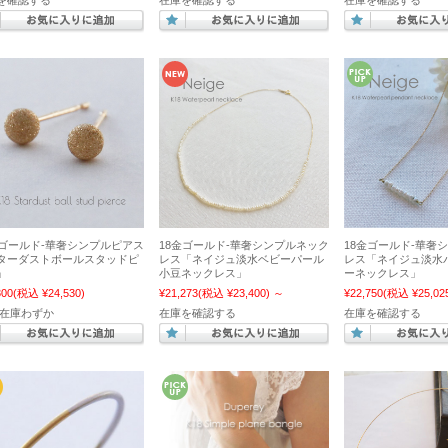
を確認する
在庫を確認する
在庫を確認する
金ゴールド-華奢シンプルピアス
18金ゴールド-華奢シンプルネック
18金ゴールド-華奢
ターダストボールスタッドピ
レス「ネイジュ淡水ベビーパール
レス「ネイジュ淡水
」
小豆ネックレス」
ーネックレス」
300
(税込 ¥24,530)
¥21,273
(税込 ¥23,400)
～
¥22,750
(税込 ¥25,02
 在庫わずか
在庫を確認する
在庫を確認する