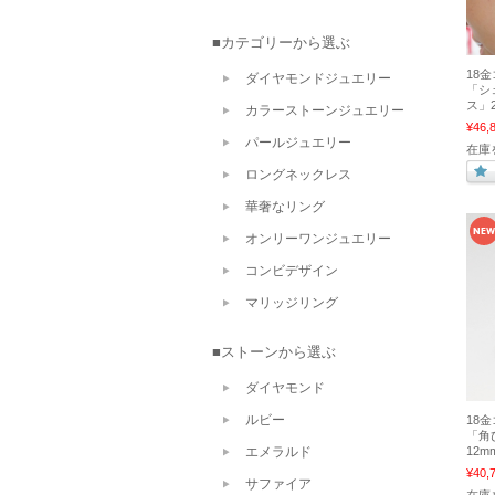
■カテゴリーから選ぶ
18
ダイヤモンドジュエリー
「シ
ス」2
カラーストーンジュエリー
¥46,
パールジュエリー
在庫
ロングネックレス
華奢なリング
オンリーワンジュエリー
コンビデザイン
マリッジリング
■ストーンから選ぶ
ダイヤモンド
ルビー
18
「角
エメラルド
12m
¥40,
サファイア