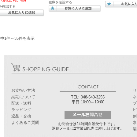
273
(税込 ¥26,700)
在庫を確認する
を確認する
件中1件～35件を表示
お支払い方法
リ
納期について
ネ
TEL: 048-540-3255
平日 10:00～19:00
配送・送料
ブ
ラッピング
ピ
返品・交換
刻
よくあるご質問
素
お問合せは24時間自動受付中です。
返信メールは2営業日以内に差し上げます。
製