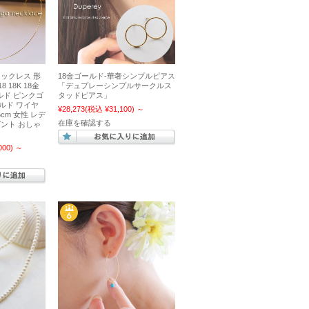
ネックレス 形
18金ゴールド-華奢シンプルピアス
 18K 18金
「デュプレーシンプルサークルス
ールド ピンクゴ
タッドピアス」
ルド ワイヤ
¥28,273
(税込 ¥31,100)
～
5cm 女性 レデ
在庫を確認する
ゼント おしゃ
000)
～