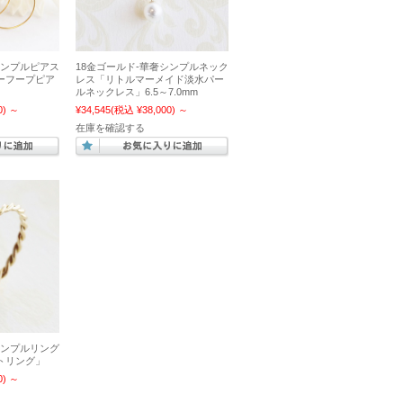
シンプルピアス
18金ゴールド-華奢シンプルネック
ーフープピア
レス「リトルマーメイド淡水パー
ルネックレス」6.5～7.0mm
0)
～
¥34,545
(税込 ¥38,000)
～
在庫を確認する
シンプルリング
トリング」
0)
～