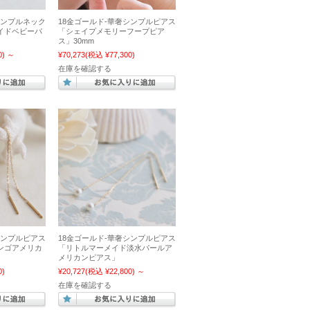
シンプルネック
18金ゴールド-華奢シンプルピアス
イドベビーパ
「シェイプメモリーフープピア
ス」30mm
0)
～
¥70,273
(税込 ¥77,300)
在庫を確認する
シンプルピアス
18金ゴールド-華奢シンプルピアス
ンゴアメリカ
「リトルマーメイド淡水パールア
メリカンピアス」
0)
¥20,727
(税込 ¥22,800)
～
在庫を確認する