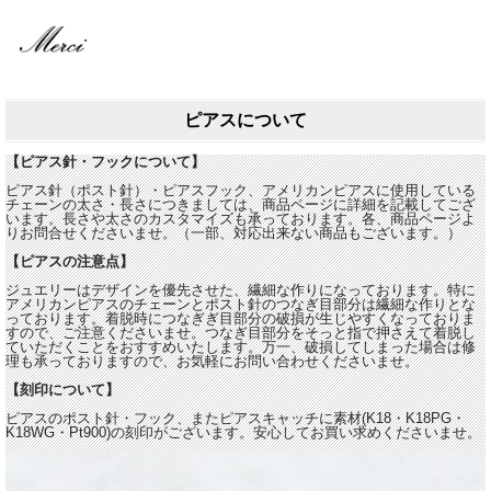
ピアスについて
【ピアス針・フックについて】
ピアス針（ポスト針）・ピアスフック、アメリカンピアスに使用している
チェーンの太さ・長さにつきましては、商品ページに詳細を記載してござ
います。長さや太さのカスタマイズも承っております。各、商品ページよ
りお問合せくださいませ。（一部、対応出来ない商品もございます。）
【ピアスの注意点】
ジュエリーはデザインを優先させた、繊細な作りになっております。特に
アメリカンピアスのチェーンとポスト針のつなぎ目部分は繊細な作りとな
っております。着脱時につなぎぎ目部分の破損が生じやすくなっておりま
すので、ご注意くださいませ。つなぎ目部分をそっと指で押さえて着脱し
ていただくことをおすすめいたします。万一、破損してしまった場合は修
理も承っておりますので、お気軽にお問い合わせくださいませ。
【刻印について】
ピアスのポスト針・フック、またピアスキャッチに素材(K18・K18PG・
K18WG・Pt900)の刻印がございます。安心してお買い求めくださいませ。