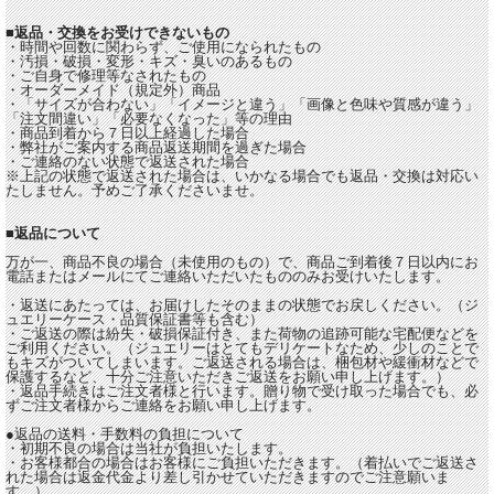
■返品・交換をお受けできないもの
・時間や回数に関わらず、ご使用になられたもの
・汚損・破損・変形・キズ・臭いのあるもの
・ご自身で修理等なされたもの
・オーダーメイド（規定外）商品
・「サイズが合わない」「イメージと違う」「画像と色味や質感が違う」
「注文間違い」「必要なくなった」等の理由
・商品到着から７日以上経過した場合
・弊社がご案内する商品返送期間を過ぎた場合
・ご連絡のない状態で返送された場合
※上記の状態で返送された場合は、いかなる場合でも返品・交換は対応い
たしません。予めご了承くださいませ。
■返品について
万が一、商品不良の場合（未使用のもの）で、商品ご到着後７日以内にお
電話またはメールにてご連絡いただいたもののみお受けいたします。
・返送にあたっては、お届けしたそのままの状態でお戻しください。（ジ
ュエリーケース・品質保証書等も含む）
・ご返送の際は紛失・破損保証付き、また荷物の追跡可能な宅配便などを
ご利用ください。（ジュエリーはとてもデリケートなため、少しのことで
もキズがついてしまいます。ご返送される場合は、梱包材や緩衝材などで
保護するなど、十分ご注意いただきご返送をお願い申し上げます。）
・返品手続きはご注文者様と行います。贈り物で受け取った場合でも、必
ずご注文者様からご連絡をお願い申し上げます。
●返品の送料・手数料の負担について
・初期不良の場合は当社が負担いたします。
・お客様都合の場合はお客様にご負担いただきます。（着払いでご返送さ
れた場合は返金代金より差し引かせていただきますのでご注意願いま
す。）