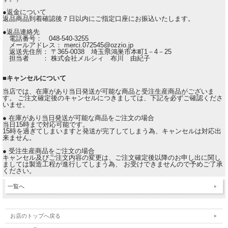
●返金について
返品商品到着確認後７日以内にご指定口座にお振込いたします。
●返品連絡先
電話番号： 048-540-3255
メールアドレス： merci.072545@ozzio.jp
返送先住所： 〒365-0038 埼玉県鴻巣市本町1－4－25
担当者 ： 株式会社メルシィ 布川 由紀子
■キャンセルについて
当店では、在庫があり当日発送が可能な商品と受注生産商品がございま
す。 ご注文確定後のキャンセルにつきましては、下記を必ずご確認くださ
いませ。
● 在庫があり当日発送が可能な商品をご注文の場合
当日15時まで対応可能です。
15時を過ぎてしまいますと発送が完了してしまう為、キャンセルは対応出
来ません。
● 受注生産商品をご注文の場合
キャンセル及びご注文内容の変更は、ご注文確定後以降のお申し出に関し
ましては製造工程が進行してしまう為、 お受けできませんので予めご了承
ください。
一覧へ
お店のトップへ戻る