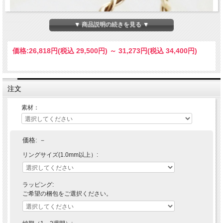
▼ 商品説明の続きを見る ▼
価格:
26,818円
(税込 29,500円)
～
31,273円
(税込 34,400円)
注文
素材：
価格:
－
リングサイズ(1.0mm以上）:
＜Duperey twist ring＞
デュプレーツイストリング
ラッピング:
『これぞまさに職人技。』緩やかな曲線美のツイストリング。繊細なK18ゴールド
ご希望の梱包をご選択ください。
の線を２本くるくるっとツイストリングに。とことんこだわったオリジナルツイス
ト。
シンプルだからこそ輝きにこだわりK18のみを使用。地金本来の輝きがお楽しみい
ただける一品です。