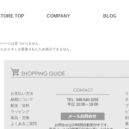
STORE TOP
COMPANY
BLOG
のページは見つかりません。
れたかＵＲＬが変更されたため表示できません。
お支払い方法
リ
納期について
ネ
TEL: 048-540-3255
平日 10:00～19:00
配送・送料
ブ
ラッピング
ピ
返品・交換
刻
よくあるご質問
素
お問合せは24時間自動受付中です。