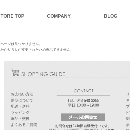
STORE TOP
COMPANY
BLOG
のページは見つかりません。
れたかＵＲＬが変更されたため表示できません。
お支払い方法
リ
納期について
ネ
TEL: 048-540-3255
平日 10:00～19:00
配送・送料
ブ
ラッピング
ピ
返品・交換
刻
よくあるご質問
素
お問合せは24時間自動受付中です。