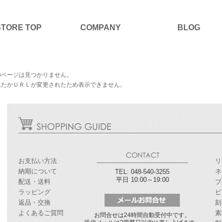
STORE TOP
COMPANY
BLOG
のページは見つかりません。
れたかＵＲＬが変更されたため表示できません。
お支払い方法
リ
納期について
ネ
TEL: 048-540-3255
平日 10:00～19:00
配送・送料
ブ
ラッピング
ピ
返品・交換
刻
よくあるご質問
素
お問合せは24時間自動受付中です。