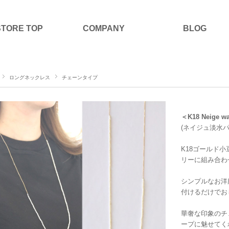
STORE TOP
COMPANY
BLOG
ロングネックレス
チェーンタイプ
＜K18 Neige wa
(ネイジュ淡水
K18ゴールド
リーに組み合わ
シンプルなお洋
付けるだけでお
華奢な印象のチ
ープに魅せてく