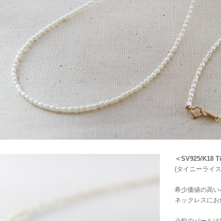
＜SV925/K18 Tin
(タイニーライ
希少価値の高い
ネックレスにお
小粒のパールは