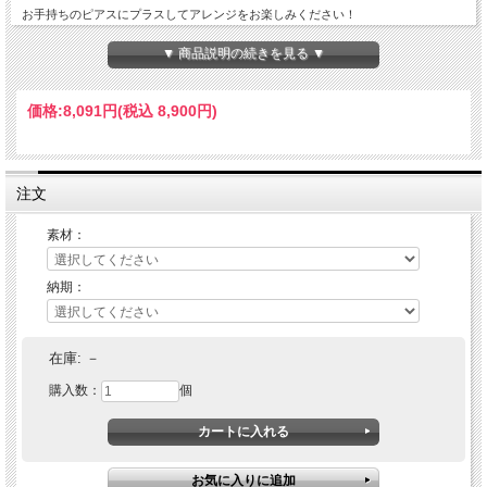
お手持ちのピアスにプラスしてアレンジをお楽しみください！
DETAILS
▼ 商品説明の続きを見る ▼
縦：30mm×横：40mm
Little mermaid water pearl pierce
価格:
8,091円
(税込 8,900円)
charm/6mm
K18ゴールド
素材
K18WG（ホワイトゴールド）
ストーン
淡水パール
注文
淡水パール：5.5～6.0mm
大きさ
素材：
丸カン内径：1.0mm
配送方法
メール便送料無料
納期：
付属品
GUARANTEE・ジュエリーポーチ
ピアスについて
備考
詳しくはこちら＞＞
在庫:
－
購入数：
個