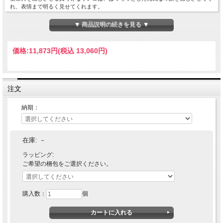
れ、表情まで明るく見せてくれます。
ヨーロッパでは子どもや女性のお守りジュエリーとしてサンゴを身につけられてい
▼ 商品説明の続きを見る ▼
るそうです。
可愛らしいけど、やっぱり本物を身につけたい!そんな大人の女性にピッタリの一
価格:
11,873円
(税込 13,060円)
品です。
DETAILS
縦：30mm×横：40mm
Rouge red coral stud pierce
注文
素材
K18ゴールド
納期：
ストーン
胡渡サンゴ
サンゴ：3.5mm～4.0mm
大きさ
ポスト針：太さ0.75φ×長さ10mm
在庫:
－
配送方法
メール便送料無料
ラッピング:
付属品
GUARANTEE・ジュエリーポーチ
ご希望の梱包をご選択ください。
ピアスについて
備考
詳しくはこちら＞＞
購入数：
個