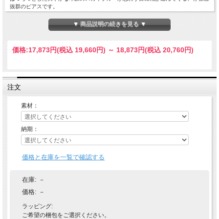
抜群のピアスです。
旅のお守りや、災から身を 守るお守りとして身につけられて身につけられている
▼ 商品説明の続きを見る ▼
ターコイズ、また12月の誕生石でもあるターコイズ。バースデーギフトとしてもお
すすめです！
価格:
17,873円
(税込 19,660円)
～
18,873円
(税込 20,760円)
DETAILS
縦：30mm×横：40mm
Le ciel turquoise american pierce
注文
K18ゴールド
素材
K18WG（ホワイトゴールド）＋800円
（税抜）
素材：
ストーン
ターコイズ（トルコ石）
納期：
全長：約85mm
ターコイズ：3.5mm～4.0mm
大きさ
ポスト針：太さ0.7φ×長さ約10mm
チェーン：小豆チェーン0.21φ×0.5mm
価格と在庫を一覧で確認する
幅×長さ70mm
配送方法
宅配便送料無料
在庫:
－
付属品
GUARANTEE・ジュエリーポーチ
価格:
－
ピアスについて
備考
ラッピング:
詳しくはこちら＞＞
ご希望の梱包をご選択ください。