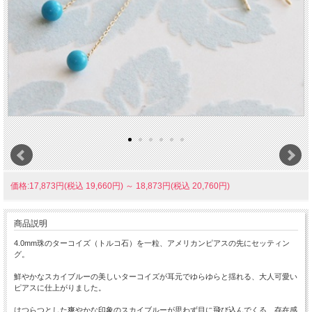
価格:17,873円(税込 19,660円)
～
18,873円(税込 20,760円)
商品説明
4.0mm珠のターコイズ（トルコ石）を一粒、アメリカンピアスの先にセッティン
グ。
鮮やかなスカイブルーの美しいターコイズが耳元でゆらゆらと揺れる、大人可愛い
ピアスに仕上がりました。
はつらつとした爽やかな印象のスカイブルーが思わず目に飛び込んでくる、存在感