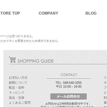
STORE TOP
COMPANY
BLOG
のページは見つかりません。
れたかＵＲＬが変更されたため表示できません。
お支払い方法
リ
納期について
ネ
TEL: 048-540-3255
平日 10:00～19:00
配送・送料
ブ
ラッピング
ピ
返品・交換
刻
よくあるご質問
素
お問合せは24時間自動受付中です。