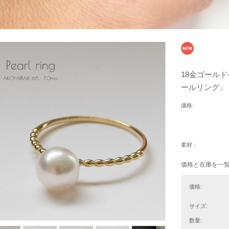
18金ゴール
ールリング」
価格:
素材：
価格と在庫を一
価格:
サイズ:
数量: