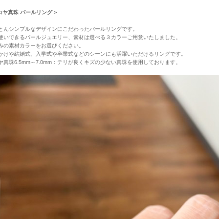
アコヤ真珠 パールリング >
とんシンプルなデザインにこだわったパールリングです。
使いできるパールジュエリー、素材は選べる３カラーご用意いたしました。
みの素材カラーをお選びください。
かけや結婚式、入学式や卒業式などのシーンにも活躍いただけるリングです。
ヤ真珠6.5mm～7.0mm：テリが良くキズの少ない真珠を使用しております。