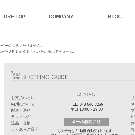
STORE TOP
COMPANY
BLOG
のページは見つかりません。
れたかＵＲＬが変更されたため表示できません。
お支払い方法
リ
納期について
ネ
TEL: 048-540-3255
平日 10:00～19:00
配送・送料
ブ
ラッピング
ピ
返品・交換
刻
よくあるご質問
素
お問合せは24時間自動受付中です。