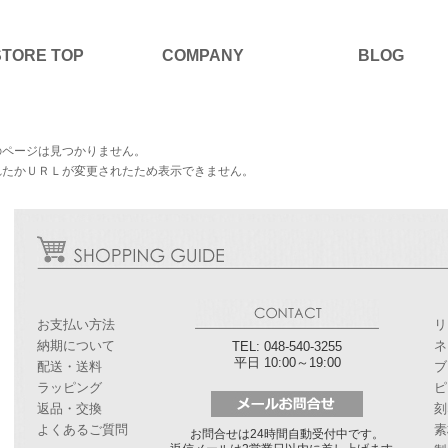
STORE TOP
COMPANY
BLOG
のページは見つかりません。
れたかＵＲＬが変更されたため表示できません。
お支払い方法
リ
納期について
ネ
TEL: 048-540-3255
平日 10:00～19:00
配送・送料
ブ
ラッピング
ピ
返品・交換
刻
よくあるご質問
素
お問合せは24時間自動受付中です。