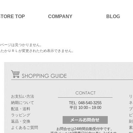
STORE TOP
COMPANY
BLOG
のページは見つかりません。
れたかＵＲＬが変更されたため表示できません。
お支払い方法
リ
納期について
ネ
TEL: 048-540-3255
平日 10:00～19:00
配送・送料
ブ
ラッピング
ピ
返品・交換
刻
よくあるご質問
素
お問合せは24時間自動受付中です。